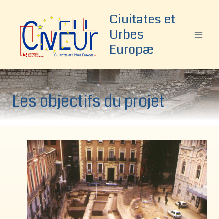
Aller
Ciuitates et
au
Urbes
contenu
Europæ
Les objectifs du projet