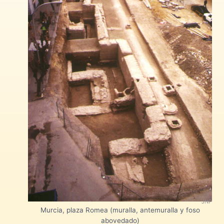
JNP
Murcia, plaza Romea (muralla, antemuralla y foso
abovedado)