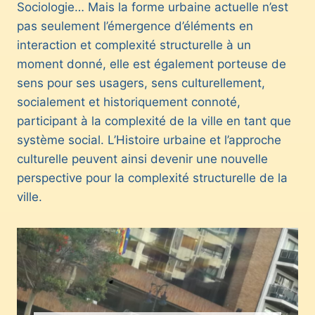
Sociologie… Mais la forme urbaine actuelle n’est
pas seulement l’émergence d’éléments en
interaction et complexité structurelle à un
moment donné, elle est également porteuse de
sens pour ses usagers, sens culturellement,
socialement et historiquement connoté,
participant à la complexité de la ville en tant que
système social. L’Histoire urbaine et l’approche
culturelle peuvent ainsi devenir une nouvelle
perspective pour la complexité structurelle de la
ville.