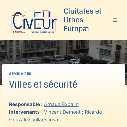
Aller
Ciuitates et
au
Urbes
contenu
Europæ
SÉMINAIRES
Villes et sécurité
Responsable :
Arnaud Exbalin
Intervenant
s :
Vincent Demont
;
Ricardo
González-Villaes
cusa