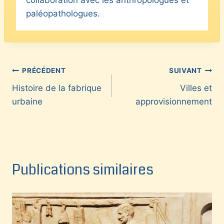
paléopathologues.
Navigation
PRÉCÉDENT
SUIVANT
Histoire de la fabrique
Villes et
de
urbaine
approvisionnement
l’article
Publications similaires