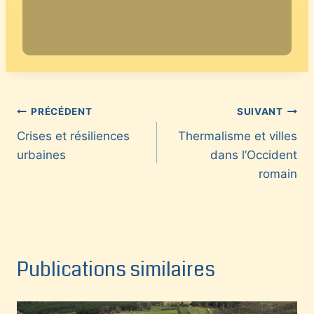
Navigation
PRÉCÉDENT
SUIVANT
Crises et résiliences
Thermalisme et villes
de
urbaines
dans l’Occident
l’article
romain
Publications similaires