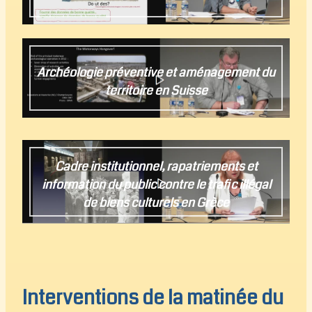
Archéologie préventive et aménagement du
territoire en Suisse
Paul Jobin
Cadre institutionnel, rapatriements et
information du public contre le trafic illégal
de biens culturels en Grèce
Polyxène Adam-Veleni
Interventions de la matinée du