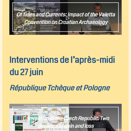
Of Tides and Currents: Impact of the Valetta
Convention on Croatian Archaeology
Sanjin Mihelic
Interventions de l’après-midi
du 27 juin
République Tchèque et Pologne
Convention in the Czech Republic. Two
decades of gain and loss