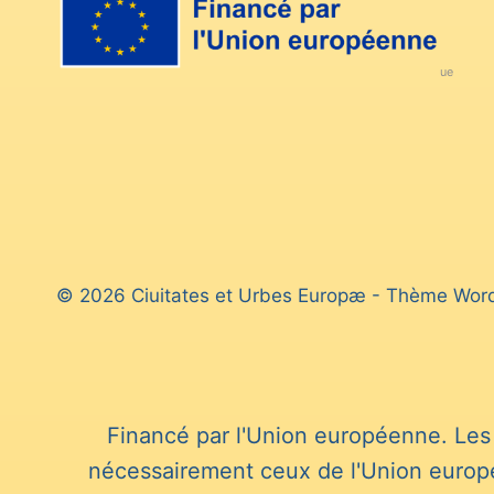
i
o
ue
n
d
e
s
p
© 2026 Ciuitates et Urbes Europæ - Thème Wor
u
b
l
Financé par l'Union européenne. Les 
i
nécessairement ceux de l'Union europé