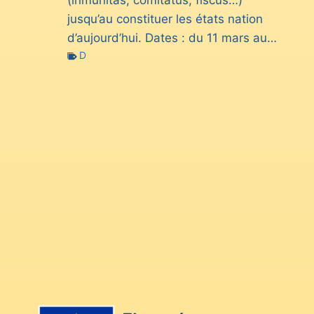
jusqu’au constituer les états nation
d’aujourd’hui. Dates : du 11 mars au…
D
P
a
g
i
n
a
t