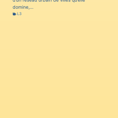
domine,…
L3