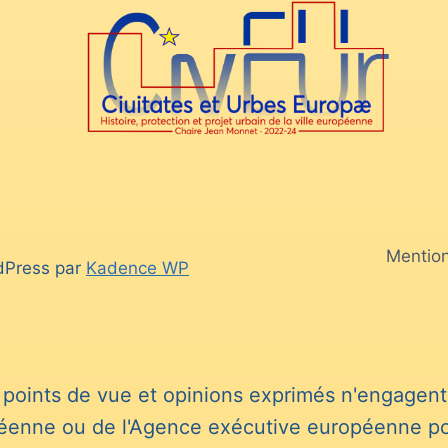
g
e
Mention
dPress par
Kadence WP
points de vue et opinions exprimés n'engagent 
enne ou de l'Agence exécutive européenne pour