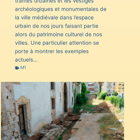
trames urbaines et les vestiges
archéologiques et monumentales de
la ville médiévale dans l’espace
urbain de nos jours faisant partie
alors du patrimoine culturel de nos
villes. Une particulier attention se
porte à montrer les exemples
actuels…
M1