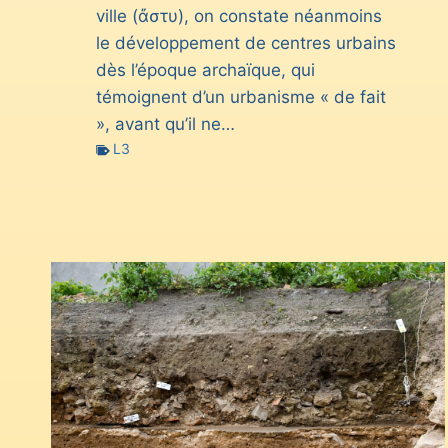
ville (ἄστυ), on constate néanmoins
le développement de centres urbains
dès l’époque archaïque, qui
témoignent d’un urbanisme « de fait
», avant qu’il ne…
L3