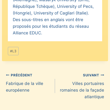
République Tchèque), University of Pecs,
(Hongrie), University of Cagliari (Italie).
Des sous-titres en anglais vont être
proposés pour les étudiants du réseau
Alliance EDUC.
Étiquettes
#
L3
de
la
publication :
Navigation
PRÉCÉDENT
SUIVANT
Fabrique de la ville
Villes portuaires
de
européenne
romaines de la façade
l’article
atlantique